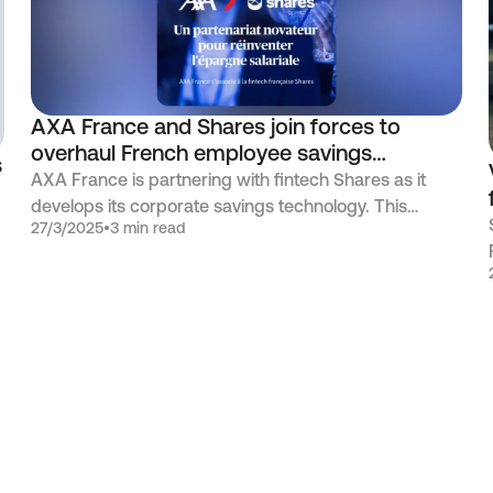
AXA France and Shares join forces to
overhaul French employee savings
s
experience
AXA France is partnering with fintech Shares as it
develops its corporate savings technology. This
27/3/2025
•
3 min read
partnership reflects a shared ambition to offer a new
platform for managing employee savings in France.
n