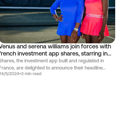
Venus and serena williams join forces with
french investment app shares, starring in
headline campaign empowering users to
Shares, the investment app built and regulated in
invest together
France, are delighted to announce their headline
24/5/2024
•
3 min read
campaign starring sporting icons and entrepreneurs
Venus and Serena Williams. The sisters have joined
forces in their roles as Brand Partners to support
Shares’ mission to democratize the world of investing
and empower users to invest smarter.