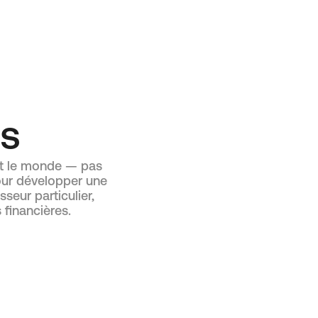
es
ut le monde — pas
pour développer une
seur particulier,
 financières.