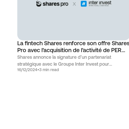
La fintech Shares renforce son offre Share
Pro avec l’acquisition de l’activité de PER
compte-titres du Groupe Inter Invest
Shares annonce la signature d’un partenariat
stratégique avec le Groupe Inter Invest pour
16/12/2024
•
3 min read
l’acquisition de son activité de PER Bancaire qui
intégrera la plateforme Shares Pro, lancée
récemment et dédiée aux professionnels de la gestio
de patrimoine. Inter Invest devient dès à présent
distributeur de l’offre Shares Pro.