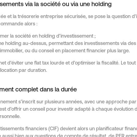
ssements via la société ou via une holding
ncée et la trésorerie entreprise sécurisée, se pose la question d’
ecommande alors :
rmer la société en holding d’investissement ;
ne holding au-dessus, permettant des investissements via des 
immobilier, ou du conseil en placement financier plus large.
 d’éviter une flat tax lourde et d’optimiser la fiscalité. Le to
llocation par duration.
ent complet dans la durée
ement s’inscrit sur plusieurs années, avec une approche p
 est d’offrir un conseil pour investir adapté à chaque évolution d
rsonnelle.
stissements financiers (CIF) devient alors un planificateur finan
aussi bien aux questions de compte de résultat, de PER entrep