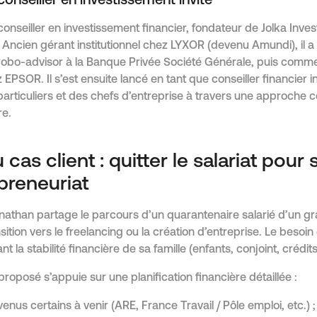
onseiller en investissement invité
conseiller en investissement financier, fondateur de Jolka Inve
Ancien gérant institutionnel chez LYXOR (devenu Amundi), il a e
obo-advisor à la Banque Privée Société Générale, puis comme
EPSOR. Il s’est ensuite lancé en tant que conseiller financier
ticuliers et des chefs d’entreprise à travers une approche ce
re.
cas client : quitter le salariat pour 
preneuriat
nathan partage le parcours d’un quarantenaire salarié d’un g
sition vers le freelancing ou la création d’entreprise. Le besoin
t la stabilité financière de sa famille (enfants, conjoint, crédits,
posé s’appuie sur une planification financière détaillée :
evenus certains à venir (ARE, France Travail / Pôle emploi, etc.) ;