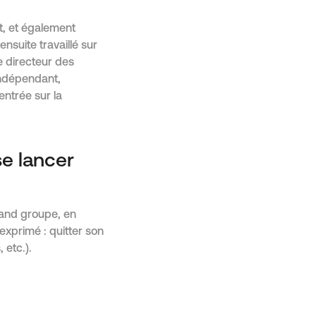
st, et également
nsuite travaillé sur
 directeur des
 indépendant,
ntrée sur la
se lancer
rand groupe, en
 exprimé : quitter son
 etc.).