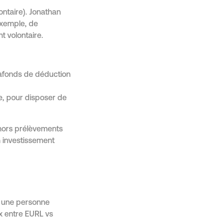
ontaire). Jonathan
 exemple, de
t volontaire.
lafonds de déduction
e, pour disposer de
(hors prélèvements
n investissement
r une personne
x entre EURL vs