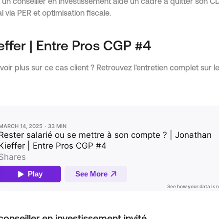
 conseiller en investissement aide un cadre à quitter son CDI
l via PER et optimisation fiscale.
effer | Entre Pros CGP #4
oir plus sur ce cas client ? Retrouvez l'entretien complet sur 