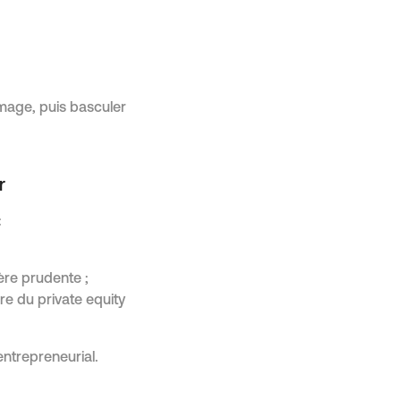
ômage, puis basculer
r
:
ière prudente ;
re du private equity
 entrepreneurial.