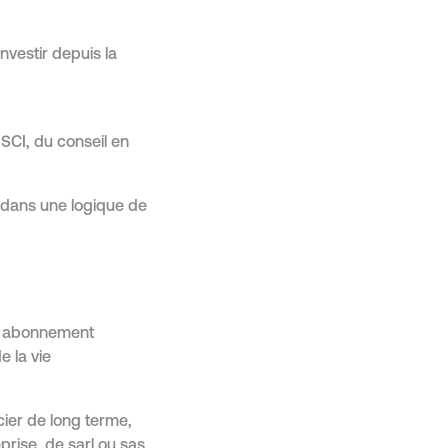
investir depuis la
SCI, du conseil en
ut dans une logique de
ar abonnement
e la vie
cier de long terme,
rise, de sarl ou sas,