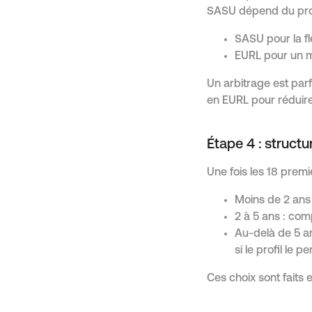
SASU dépend du proj
SASU pour la fle
EURL pour un mei
Un arbitrage est par
en EURL pour réduir
Étape 4 : structu
Une fois les 18 premi
Moins de 2 ans 
2 à 5 ans : comp
Au-delà de 5 an
si le profil le p
Ces choix sont faits e