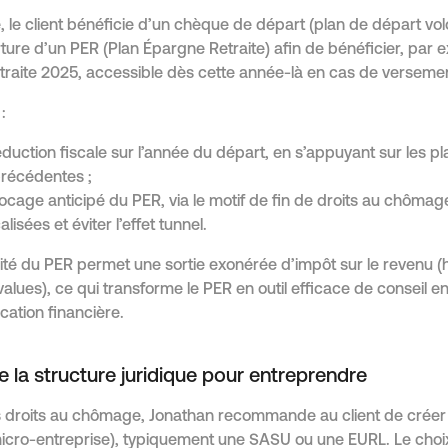
 le client bénéficie d’un chèque de départ (plan de départ vol
erture d’un PER (Plan Épargne Retraite) afin de bénéficier, par
etraite 2025, accessible dès cette année-là en cas de versemen
:
duction fiscale sur l’année du départ, en s’appuyant sur les p
récédentes ;
ocage anticipé du PER, via le motif de fin de droits au chômag
alisées et éviter l’effet tunnel.
alité du PER permet une sortie exonérée d’impôt sur le revenu 
values), ce qui transforme le PER en outil efficace de conseil e
ication financière.
e la structure juridique pour entreprendre
es droits au chômage, Jonathan recommande au client de crée
icro-entreprise), typiquement une SASU ou une EURL. Le choi