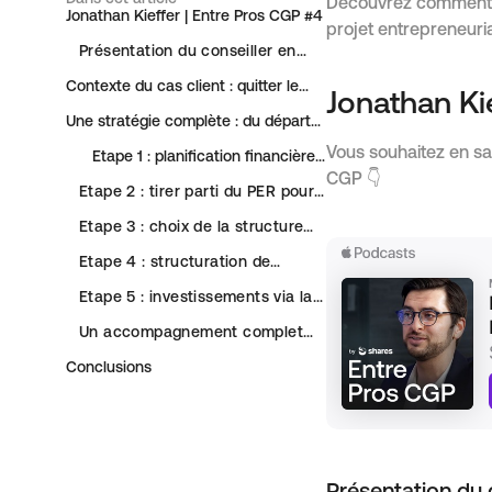
Découvrez comment un
Jonathan Kieffer | Entre Pros CGP #4
projet entrepreneuria
Présentation du conseiller en
investissement invité
Contexte du cas client : quitter le
Jonathan Ki
salariat pour se lancer dans
l’entrepreneuriat
Une stratégie complète : du départ
négocié au placement financier
Vous souhaitez en sav
Étape 1 : planification financière
et projection
CGP 👇
Étape 2 : tirer parti du PER pour
optimiser sa transition
Étape 3 : choix de la structure
juridique pour entreprendre
Étape 4 : structuration de
l’épargne restante et enveloppes
à utiliser
Étape 5 : investissements via la
société ou via une holding
Un accompagnement complet
dans la durée
Conclusions