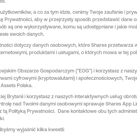
es.
żytkowników, a co za tym idzie, cenimy Twoje zaufanie i pry
kę Prywatności, aby w przejrzysty sposób przedstawić dane 
sób są one wykorzystywane, komu są udostępniane i jakie mo
esie swoich danych.
atności dotyczy danych osobowych, które Shares przetwarza w
nternetowymi, produktami i usługami, o których mowa w tej pol
opejskim Obszarze Gospodarczym ("EOG") i korzystasz z nasz
ywami cyfrowymi (kryptowalutami) i społecznościowych, Two
l Assets Polska.
iej Brytanii i korzystasz z naszych interaktywnych usług obrot
trolę nad Twoimi danymi osobowymi sprawuje Shares App Li
 tą Polityką Prywatności. Dane kontaktowe obu tych admini
ki.
byśmy wyjaśnić kilka kwestii: