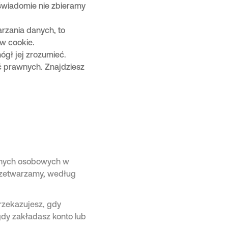
i świadomie nie zbieramy
arzania danych, to
ów cookie.
ógł jej zrozumieć.
ęć prawnych. Znajdziesz
anych osobowych w
przetwarzamy, według
rzekazujesz, gdy
gdy zakładasz konto lub