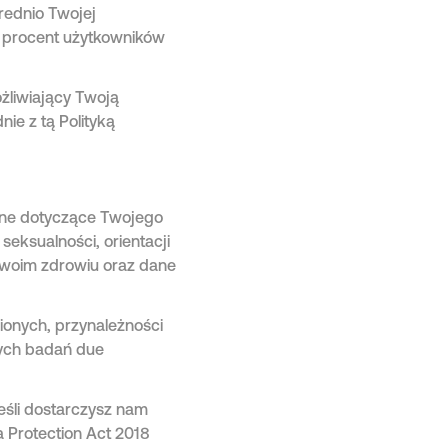
rednio Twojej
 procent użytkowników
żliwiający Twoją
ie z tą Polityką
ane dotyczące Twojego
eksualności, orientacji
Twoim zdrowiu oraz dane
onych, przynależności
nych badań due
eśli dostarczysz nam
 Protection Act 2018