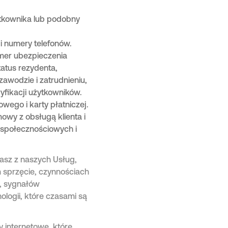
ytkownika lub podobny
i numery telefonów.
mer ubezpieczenia
tatus rezydenta,
awodzie i zatrudnieniu,
fikacji użytkowników.
ego i karty płatniczej.
owy z obsługą klienta i
 społecznościowych i
asz z naszych Usług,
sprzęcie, czynnościach
, sygnałów
logii, które czasami są
 internetowe, które