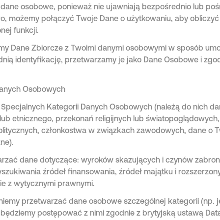
 dane osobowe, ponieważ nie ujawniają bezpośrednio lub poś
o, możemy połączyć Twoje Dane o użytkowaniu, aby obliczyć
nej funkcji.
zymy Dane Zbiorcze z Twoimi danymi osobowymi w sposób umo
nią identyfikację, przetwarzamy je jako Dane Osobowe i zgodn
Danych Osobowych
Specjalnych Kategorii Danych Osobowych (należą do nich d
b etnicznego, przekonań religijnych lub światopoglądowych, s
olitycznych, członkostwa w związkach zawodowych, dane o 
ne).
zać dane dotyczące: wyroków skazujących i czynów zabroni
yszukiwania źródeł finansowania, źródeł majątku i rozszerzo
nie z wytycznymi prawnymi.
iemy przetwarzać dane osobowe szczególnej kategorii (np. j
 będziemy postępować z nimi zgodnie z brytyjską ustawą Data