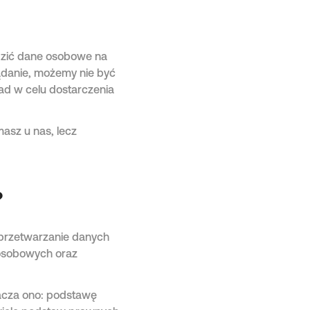
zić dane osobowe na
ądanie, możemy nie być
ad w celu dostarczenia
asz u nas, lecz
?
 przetwarzanie danych
 osobowych oraz
acza ono: podstawę