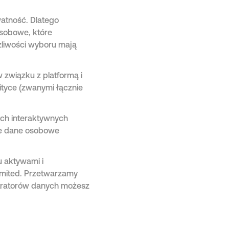
watność. Dlatego
osobowe, które
żliwości wyboru mają
 związku z platformą i
ityce (zwanymi łącznie
ych interaktywnych
je dane osobowe
u aktywami i
mited. Przetwarzamy
stratorów danych możesz