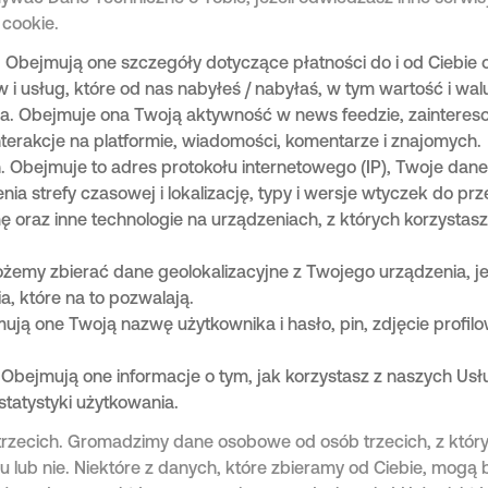
 cookie.
 Obejmują one szczegóły dotyczące płatności do i od Ciebie 
i usług, które od nas nabyłeś / nabyłaś, w tym wartość i wal
. Obejmuje ona Twoją aktywność w news feedzie, zainteres
nterakcje na platformie, wiadomości, komentarze i znajomych.
 Obejmuje to adres protokołu internetowego (IP), Twoje dane 
nia strefy czasowej i lokalizację, typy i wersje wtyczek do pr
mę oraz inne technologie na urządzeniach, z których korzystas
Możemy zbierać dane geolokalizacyjne z Twojego urządzenia, jeż
a, które na to pozwalają.
mują one Twoją nazwę użytkownika i hasło, pin, zdjęcie profil
 Obejmują one informacje o tym, jak korzystasz z naszych Us
 statystyki użytkowania.
trzecich. Gromadzimy dane osobowe od osób trzecich, z któ
lub nie. Niektóre z danych, które zbieramy od Ciebie, mogą