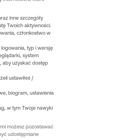
oraz inne szczegóły
utę Twoich aktywności.
owania, członkostwo w
logowania, typ i wersję
zeglądarki, system
z, aby uzyskać dostęp
eli ustawiłeś /
owe, biogram, ustawienia
ług, w tym Twoje nawyki
rymi możesz pozostawać
 być udostępniane