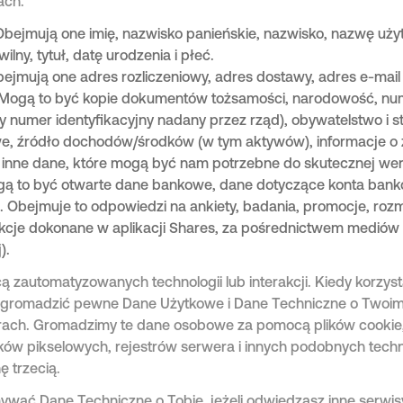
ach.
Obejmują one imię, nazwisko panieńskie, nazwisko, nazwę uż
wilny, tytuł, datę urodzenia i płeć.
jmują one adres rozliczeniowy, adres dostawy, adres e-mail 
 Mogą to być kopie dokumentów tożsamości, narodowość, nu
y numer identyfikacyjny nadany przez rząd), obywatelstwo i s
e, źródło dochodów/środków (w tym aktywów), informacje o z
 inne dane, które mogą być nam potrzebne do skutecznej wery
ą to być otwarte dane bankowe, dane dotyczące konta bankow
mi. Obejmuje to odpowiedzi na ankiety, badania, promocje, rozm
rakcje dokonane w aplikacji Shares, za pośrednictwem mediów
).
zautomatyzowanych technologii lub interakcji. Kiedy korzyst
gromadzić pewne Dane Użytkowe i Dane Techniczne o Twoim 
orach. Gromadzimy te dane osobowe za pomocą plików cookie
ów pikselowych, rejestrów serwera i innych podobnych techno
ę trzecią.
wać Dane Techniczne o Tobie, jeżeli odwiedzasz inne serwisy