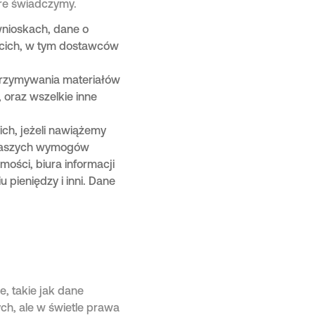
re świadczymy.
wnioskach, dane o
ecich, w tym dostawców
trzymywania materiałów
 oraz wszelkie inne
h, jeżeli nawiążemy
 naszych wymogów
mości, biura informacji
 pieniędzy i inni. Dane
, takie jak dane
h, ale w świetle prawa