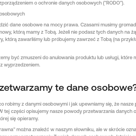
ozporządzeniem o ochronie danych osobowych ("RODO").
h osobowych
zić dane osobowe na mocy prawa. Czasami musimy gromad
wy, którą mamy z Tobą. Jeżeli nie podasz tych danych na ż
, którą zawarliśmy lub próbujemy zawrzeć z Tobą (na przykł
my być zmuszeni do anulowania produktu lub usługi, które m
 z wyprzedzeniem.
rzetwarzamy te dane osobowe
 co robimy z danymi osobowymi i jak upewniamy się, że nasze
W tej części opisujemy nasze powody przetwarzania danych
rej się opieramy.
awna" można znaleźć w naszym słowniku, ale w skrócie ozn