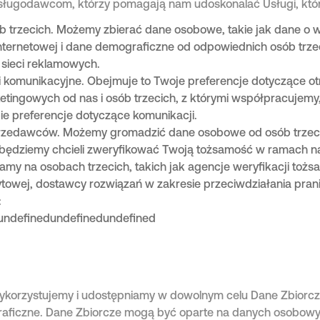
sługodawcom, którzy pomagają nam udoskonalać Usługi, któ
b trzecich. Możemy zbierać dane osobowe, takie jak dane o 
internetowej i dane demograficzne od odpowiednich osób trz
i sieci reklamowych.
 komunikacyjne. Obejmuje to Twoje preferencje dotyczące o
tingowych od nas i osób trzecich, z którymi współpracujemy,
ie preferencje dotyczące komunikacji.
rzedawców. Możemy gromadzić dane osobowe od osób trzecic
 będziemy chcieli zweryfikować Twoją tożsamość w ramach
amy na osobach trzecich, takich jak agencje weryfikacji tożsa
towej, dostawcy rozwiązań w zakresie przeciwdziałania praniu
:
undefinedundefinedundefined
korzystujemy i udostępniamy w dowolnym celu Dane Zbiorcze
raficzne. Dane Zbiorcze mogą być oparte na danych osobowyc