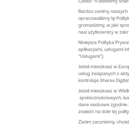
Cześć! 👋Jesteśmy Shar
Bardzo cenimy naszych u
opracowaliśmy tę Polity
gromadzimy, w jaki spo
nasi użytkownicy w zakr
Niniejsza Polityka Pryw
aplikacjami, usługami i
"Usługami").
Jeżeli mieszkasz w Eur
usług związanych z akt
kontroluje Shares Digita
Jeżeli mieszkasz w Wielk
społecznościowych, kon
dane osobowe zgodnie z
znaleźć na dole tej polity
Zanim zaczniemy, chcieli