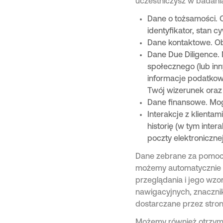
uczestniczysz w badani
Dane o tożsamości. 
identyfikator, stan cy
Dane kontaktowe. Obe
Dane Due Diligence.
społecznego (lub inn
informacje podatkow
Twój wizerunek oraz
Dane finansowe. Mog
Interakcje z klienta
historię (w tym inte
poczty elektronicznej
Dane zebrane za pomocą 
możemy automatycznie 
przeglądania i jego wz
nawigacyjnych, znacznik
dostarczane przez stron
Możemy również otrzymy